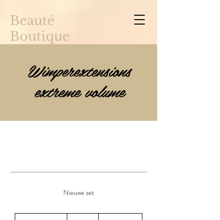
Beauté
Boutique
Wimperextensions
extreme volume
Nieuwe set
110