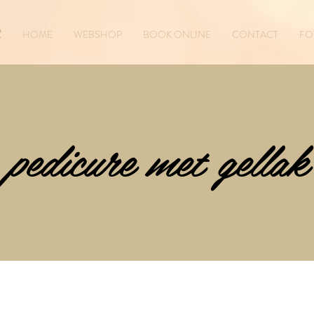
e
HOME
WEBSHOP
BOOK ONLINE
CONTACT
FO
pedicure met gellak