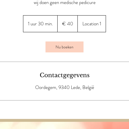
wij doen geen medische pedicure
40
euro
1 uur 30 min.
1
€ 40
Location 1
u
u
3
Nu boeken
0
m
i
n
Contactgegevens
.
Oordegem, 9340 Lede, België