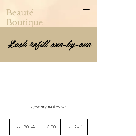
Beauté
Boutique
Lash refill one-by-one
bijwerking na 3 weken
50
euro
1 uur 30 min.
1
€ 50
Location 1
u