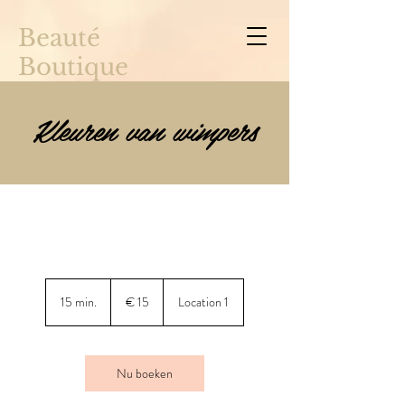
Beauté
Boutique
Kleuren van wimpers
15
euro
15 min.
1
€ 15
Location 1
5
m
i
n
Nu boeken
.