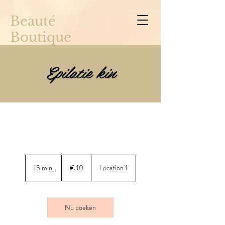
Beauté
Boutique
Epilatie kin
10
euro
15 min.
1
€ 10
Location 1
5
m
i
n
Nu boeken
.