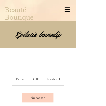
Beauté
Boutique
Epilatie bovenlip
10
euro
15 min.
1
€ 10
Location 1
5
m
i
n
Nu boeken
.