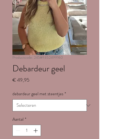
Productcode: 24589352499160
Debardeur geel
Prijs
€ 49,95
debardeur geel met steentjes
*
Aantal
*