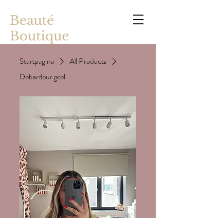
Beauté
Boutique
Startpagina
All Products
Debardeur geel